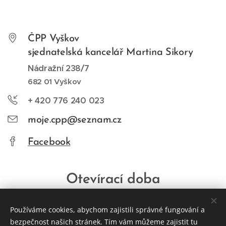
ČPP Vyškov
sjednatelská kancelář Martina Sikory
Nádražní 238/7
682 01 Vyškov
+ 420 776 240 023
moje.cpp@seznam.cz
Facebook
Otevírací doba
Pondělí 09:00-17:00
Používáme cookies, abychom zajistili správné fungování a
Úterý 09:00 13:00
bezpečnost našich stránek. Tím vám můžeme zajistit tu